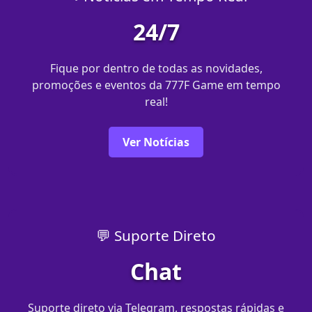
24/7
Fique por dentro de todas as novidades,
promoções e eventos da 777F Game em tempo
real!
Ver Notícias
💬 Suporte Direto
Chat
Suporte direto via Telegram, respostas rápidas e