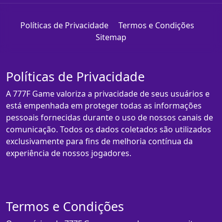
Políticas de Privacidade
Termos e Condições
Sitemap
Políticas de Privacidade
A 777F Game valoriza a privacidade de seus usuários e
está empenhada em proteger todas as informações
pessoais fornecidas durante o uso de nossos canais de
comunicação. Todos os dados coletados são utilizados
exclusivamente para fins de melhoria contínua da
experiência de nossos jogadores.
Termos e Condições