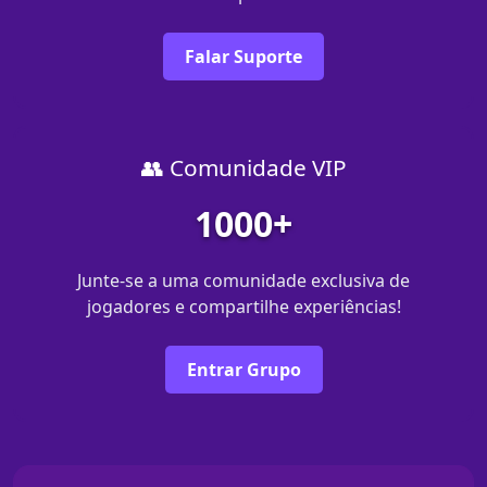
Falar Suporte
👥 Comunidade VIP
1000+
Junte-se a uma comunidade exclusiva de
jogadores e compartilhe experiências!
Entrar Grupo