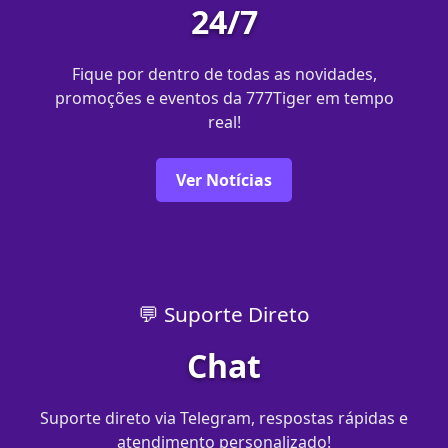
24/7
Fique por dentro de todas as novidades,
promoções e eventos da 777Tiger em tempo
real!
Ver Notícias
💬 Suporte Direto
Chat
Suporte direto via Telegram, respostas rápidas e
atendimento personalizado!