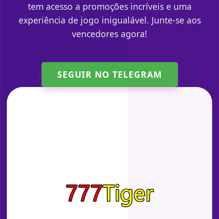
tem acesso a promoções incríveis e uma
experiência de jogo inigualável. Junte-se aos
vencedores agora!
SEGUIR NO TELEGRAM