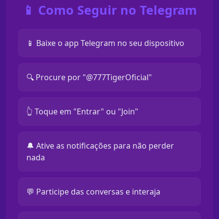
📱 Como Seguir no Telegram
📱 Baixe o app Telegram no seu dispositivo
🔍 Procure por "@777TigerOficial"
👆 Toque em "Entrar" ou "Join"
🔔 Ative as notificações para não perder
nada
💬 Participe das conversas e interaja