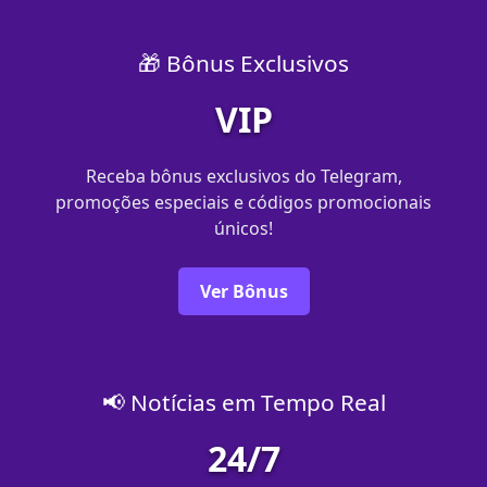
🎁 Bônus Exclusivos
VIP
Receba bônus exclusivos do Telegram,
promoções especiais e códigos promocionais
únicos!
Ver Bônus
📢 Notícias em Tempo Real
24/7