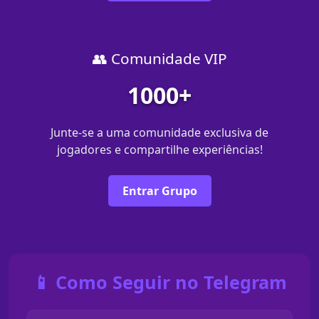
👥 Comunidade VIP
1000+
Junte-se a uma comunidade exclusiva de
jogadores e compartilhe experiências!
Entrar Grupo
📱 Como Seguir no Telegram