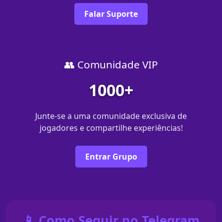
Falar Suporte
👥 Comunidade VIP
1000+
Junte-se a uma comunidade exclusiva de
jogadores e compartilhe experiências!
Entrar Grupo
📱 Como Seguir no Telegram