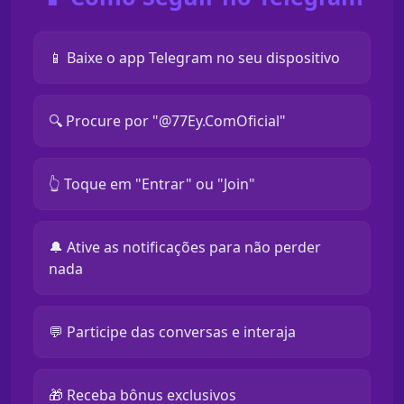
📱 Baixe o app Telegram no seu dispositivo
🔍 Procure por "@77Ey.ComOficial"
👆 Toque em "Entrar" ou "Join"
🔔 Ative as notificações para não perder
nada
💬 Participe das conversas e interaja
🎁 Receba bônus exclusivos