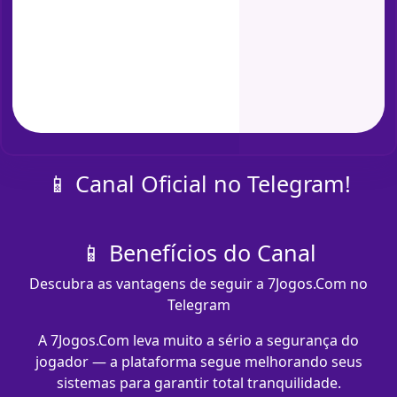
📱 Canal Oficial no Telegram!
📱 Benefícios do Canal
Descubra as vantagens de seguir a 7Jogos.Com no
Telegram
A 7Jogos.Com leva muito a sério a segurança do
jogador — a plataforma segue melhorando seus
sistemas para garantir total tranquilidade.