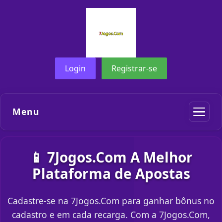
Login
Registrar-se
Menu
📱 7Jogos.Com A Melhor
Plataforma de Apostas
Cadastre-se na 7Jogos.Com para ganhar bônus no
cadastro e em cada recarga. Com a 7Jogos.Com,