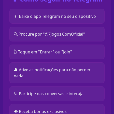
📱 Baixe o app Telegram no seu dispositivo
🔍 Procure por "@7Jogos.ComOficial"
👆 Toque em "Entrar" ou "Join"
🔔 Ative as notificações para não perder
nada
💬 Participe das conversas e interaja
🎁 Receba bônus exclusivos