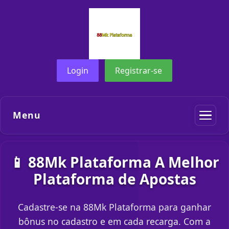
Login
Registrar-se
Menu
📱 88Mk Plataforma A Melhor
Plataforma de Apostas
Cadastre-se na 88Mk Plataforma para ganhar
bônus no cadastro e em cada recarga. Com a