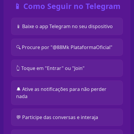
📱 Como Seguir no Telegram
📱 Baixe o app Telegram no seu dispositivo
🔍 Procure por "@88Mk PlataformaOficial"
👆 Toque em "Entrar" ou "Join"
🔔 Ative as notificações para não perder
nada
💬 Participe das conversas e interaja