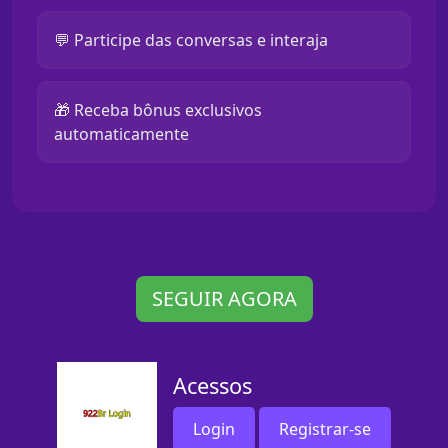
💬 Participe das conversas e interaja
🎁 Receba bônus exclusivos
automaticamente
SEGUIR AGORA
Acessos
Login
Registrar-se