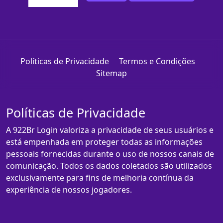
Políticas de Privacidade
Termos e Condições
Sitemap
Políticas de Privacidade
A 922Br Login valoriza a privacidade de seus usuários e
está empenhada em proteger todas as informações
pessoais fornecidas durante o uso de nossos canais de
comunicação. Todos os dados coletados são utilizados
exclusivamente para fins de melhoria contínua da
experiência de nossos jogadores.